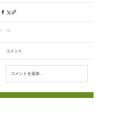
コメント
コメントを追加…
網走市
酪農ヘルパー利用組合